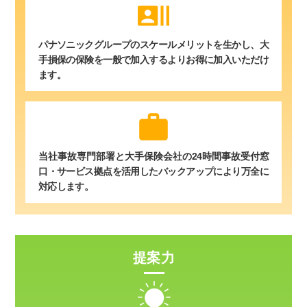
recent_actors
パナソニックグループのスケールメリットを生かし、大
手損保の保険を一般で加入するよりお得に加入いただけ
ます。
work
当社事故専門部署と大手保険会社の24時間事故受付窓
口・サービス拠点を活用したバックアップにより万全に
対応します。
提案力