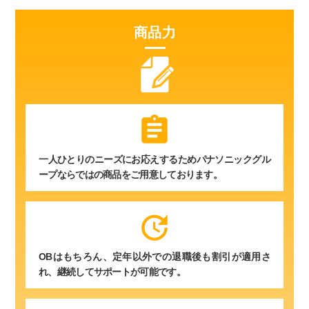
商品力
assignment
一人ひとりのニーズにお応えするためパナソニックグル
ープならではの商品をご用意しております。
update
OBはもちろん、定年以外での退職後も割引が適用さ
れ、継続してサポートが可能です。