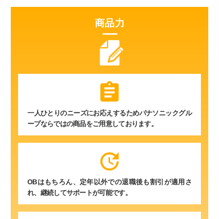
商品力
assignment
一人ひとりのニーズにお応えするためパナソニックグル
ープならではの商品をご用意しております。
update
OBはもちろん、定年以外での退職後も割引が適用さ
れ、継続してサポートが可能です。