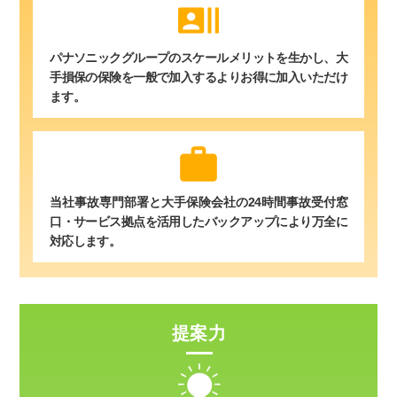
recent_actors
パナソニックグループのスケールメリットを生かし、大
手損保の保険を一般で加入するよりお得に加入いただけ
ます。
work
当社事故専門部署と大手保険会社の24時間事故受付窓
口・サービス拠点を活用したバックアップにより万全に
対応します。
提案力