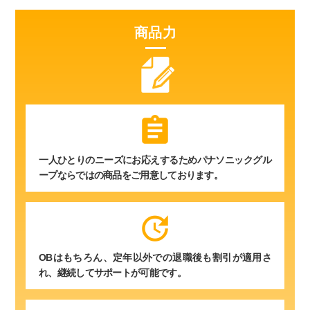
商品力
assignment
一人ひとりのニーズにお応えするためパナソニックグル
ープならではの商品をご用意しております。
update
OBはもちろん、定年以外での退職後も割引が適用さ
れ、継続してサポートが可能です。