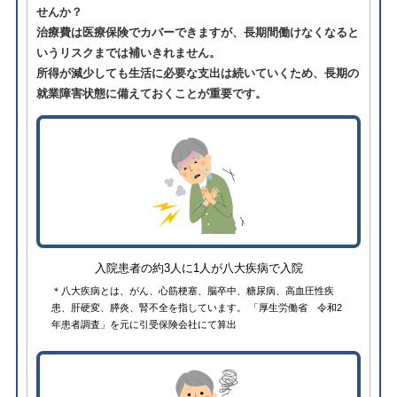
せんか？
治療費は医療保険でカバーできますが、長期間働けなくなると
いうリスクまでは補いきれません。
所得が減少しても生活に必要な支出は続いていくため、長期の
就業障害状態に備えておくことが重要です。
入院患者の約3人に1人が八大疾病で入院
＊八大疾病とは、がん、心筋梗塞、脳卒中、糖尿病、高血圧性疾
患、肝硬変、膵炎、腎不全を指しています。 「厚生労働省 令和2
年患者調査」を元に引受保険会社にて算出