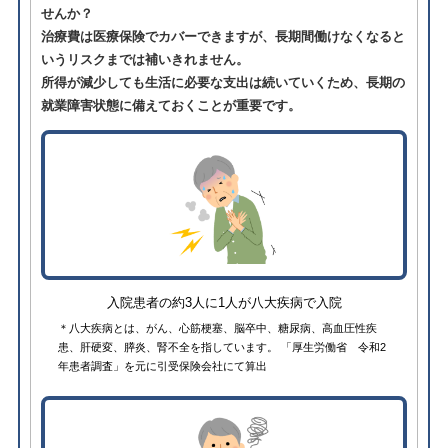
せんか？
治療費は医療保険でカバーできますが、長期間働けなくなると
いうリスクまでは補いきれません。
所得が減少しても生活に必要な支出は続いていくため、長期の
就業障害状態に備えておくことが重要です。
入院患者の約3人に1人が八大疾病で入院
＊八大疾病とは、がん、心筋梗塞、脳卒中、糖尿病、高血圧性疾
患、肝硬変、膵炎、腎不全を指しています。 「厚生労働省 令和2
年患者調査」を元に引受保険会社にて算出