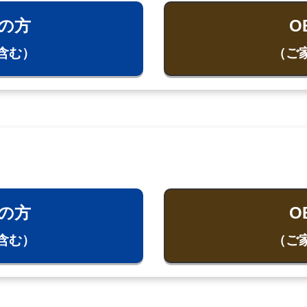
の方
O
含む）
（ご
の方
O
含む）
（ご