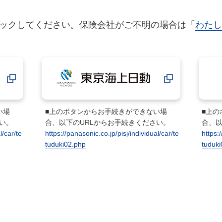
ックしてください。保険会社がご不明の場合は「
わたし
い場
■上のボタンからお手続きができない場
■上
い。
合、以下のURLからお手続きください。
合、以
l/car/te
https://panasonic.co.jp/pisj/individual/car/te
https:
tuduki02.php
tuduk