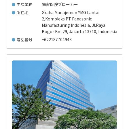
主な業務
損害保険ブローカー
所在地
Graha Manajemen YMG Lantai
2,Kompleks PT Panasonic
Manufacturing Indonesia, Jl.Raya
Bogor Km.29, Jakarta 13710, Indonesia
電話番号
+622187704943