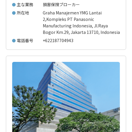
主な業務
損害保険ブローカー
所在地
Graha Manajemen YMG Lantai
2,Kompleks PT Panasonic
Manufacturing Indonesia, Jl.Raya
Bogor Km.29, Jakarta 13710, Indonesia
電話番号
+622187704943