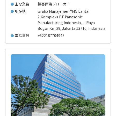
主な業務
損害保険ブローカー
所在地
Graha Manajemen YMG Lantai
2,Kompleks PT Panasonic
Manufacturing Indonesia, Jl.Raya
Bogor Km.29, Jakarta 13710, Indonesia
電話番号
+622187704943