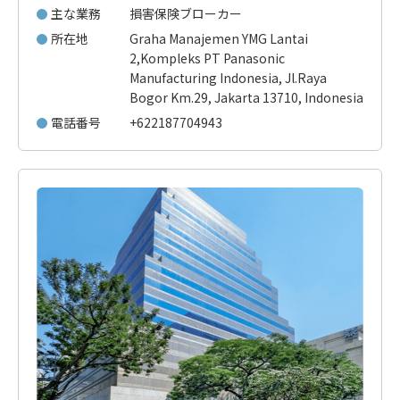
主な業務
損害保険ブローカー
所在地
Graha Manajemen YMG Lantai
2,Kompleks PT Panasonic
Manufacturing Indonesia, Jl.Raya
Bogor Km.29, Jakarta 13710, Indonesia
電話番号
+622187704943