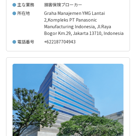
主な業務
損害保険ブローカー
所在地
Graha Manajemen YMG Lantai
2,Kompleks PT Panasonic
Manufacturing Indonesia, Jl.Raya
Bogor Km.29, Jakarta 13710, Indonesia
電話番号
+622187704943