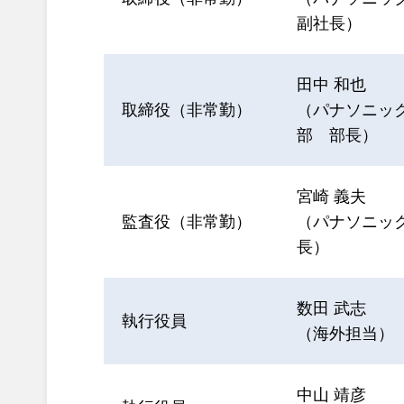
副社長）
田中 和也
取締役（非常勤）
（パナソニッ
部 部長）
宮崎 義夫
監査役（非常勤）
（パナソニッ
長）
数田 武志
執行役員
（海外担当）
中山 靖彦