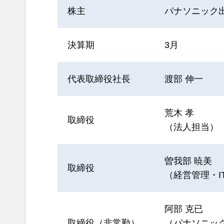
株主
パナソニック出
決算期
3月
代表取締役社長
渡部 伸一
荒木 孝
取締役
（法人担当）
曽我部 暁美
取締役
（経営管理・I
阿部 克已
取締役（非常勤）
（パナソニッ