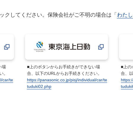
ックしてください。保険会社がご不明の場合は「
わたし
い場
■上のボタンからお手続きができない場
■上
い。
合、以下のURLからお手続きください。
合、以
l/car/te
https://panasonic.co.jp/pisj/individual/car/te
https:
tuduki02.php
tuduk