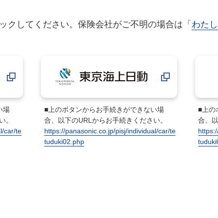
ックしてください。保険会社がご不明の場合は「
わたし
い場
■上のボタンからお手続きができない場
■上
い。
合、以下のURLからお手続きください。
合、以
l/car/te
https://panasonic.co.jp/pisj/individual/car/te
https:
tuduki02.php
tuduk