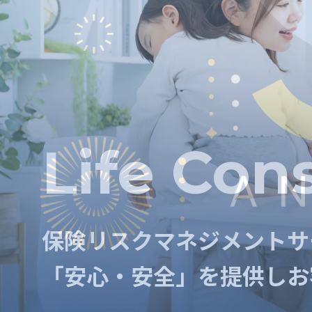
Risk Con
Life Con
保険リスクマネジメントサ
保険リスクマネジメントサ
「安心・安全」を提供し
お
「安心・安全」を提供し
お