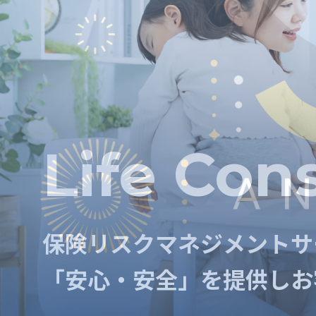
Risk Con
Life Con
保険リスクマネジメントサ
保険リスクマネジメントサ
「安心・安全」を提供し
お
「安心・安全」を提供し
お