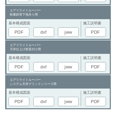
エアリライトルーバー
軽量鉄骨下地吊り用
基本構成図面
施工説明書
PDF
dxf
jww
PDF
エアリライトルーバー
天井仕上げ材直付け用
基本構成図面
施工説明書
PDF
dxf
jww
PDF
エアリライトルーバー
システム天井グリッドシリーズ用
基本構成図面
施工説明書
PDF
dxf
jww
PDF