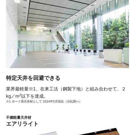
特定天井を回避できる
業界最軽量※1、在来工法（鋼製下地）と組み合わせて、
２
2
kg／m
以下を達成。
※1 ボード系天井材として 2024年5月現在（当社調べ）
不燃軽量天井材
エアリライト