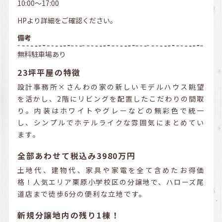
10:00～17:00
HPより詳細をご確認ください。
備考
無料駐車場あり
23坪平屋の特徴
設計事務所×さんわの家の新しいモデルハウス眺望
を活かし、2階にリビングを配置したこだわりの間取
り。内装はホワイトやグレーなどの無彩色で統一
し、シンプルでホテルライクな雰囲気にまとめてい
ます。
全部あわせて税込み3980万円
土地代、建物代、家具や家電を全て含めたお得価
格！人気エリア栗原小学校区の分譲地で、ハローズ尾
道店まで徒歩6分の便利な立地です。
新規分譲地内の残り1棟！