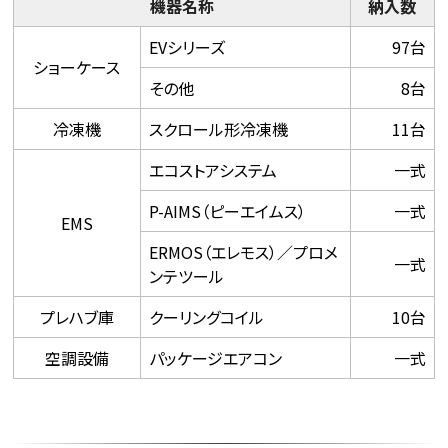
機器名称
納入数
EVシリーズ
97台
ショーケース
その他
8台
冷凍機
スクロール形冷凍機
11台
エコストアシステム
一式
P-AIMS（ピーエイムス）
一式
EMS
ERMOS（エレモス）／プロメ
一式
ンテツール
プレハブ庫
クーリングコイル
10台
空調設備
パッケージエアコン
一式