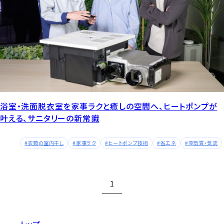
浴室・洗面脱衣室を家事ラクと癒しの空間へ、ヒートポンプが
叶える、サニタリーの新常識
衣類の室内干し
家事ラク
ヒートポンプ技術
省エネ
空気質・気流
1
トップ