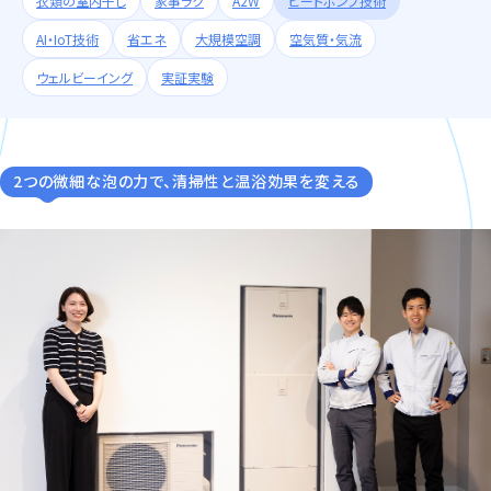
衣類の室内干し
家事ラク
A2W
ヒートポンプ技術
AI・IoT技術
省エネ
大規模空調
空気質・気流
ウェルビーイング
実証実験
2つの微細な泡の力で、清掃性と温浴効果を変える