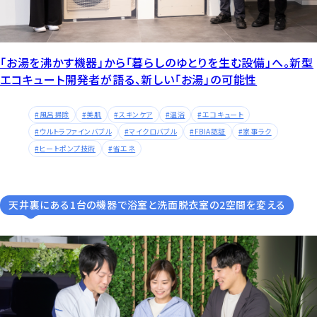
「お湯を沸かす機器」から「暮らしのゆとりを生む設備」へ。新型
エコキュート開発者が語る、新しい「お湯」の可能性
風呂掃除
美肌
スキンケア
温浴
エコキュート
ウルトラファインバブル
マイクロバブル
FBIA認証
家事ラク
ヒートポンプ技術
省エネ
天井裏にある1台の機器で浴室と洗面脱衣室の2空間を変える