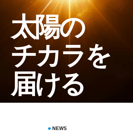
太陽の
チカラを
届ける
NEWS