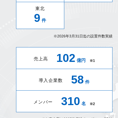
東北
9
件
※2026年3月31日迄の設置件数実績
102
売上高
億円
※1
58
導入企業数
件
310
メンバー
名
※2