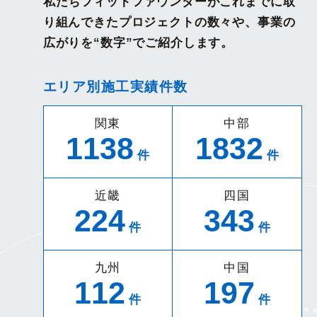
私たちフィットファウンダーがこれまでに取
り組んできたプロジェクトの数々や、事業の
広がりを“数字”でご紹介します。
エリア別施工実績件数
関東
中部
1138
1832
件
件
近畿
四国
224
343
件
件
九州
中国
112
197
件
件