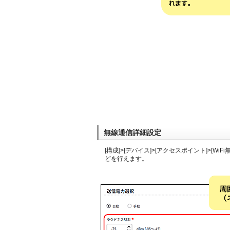
無線通信詳細設定
[構成]>[デバイス]>[アクセスポイント]>
どを行えます。