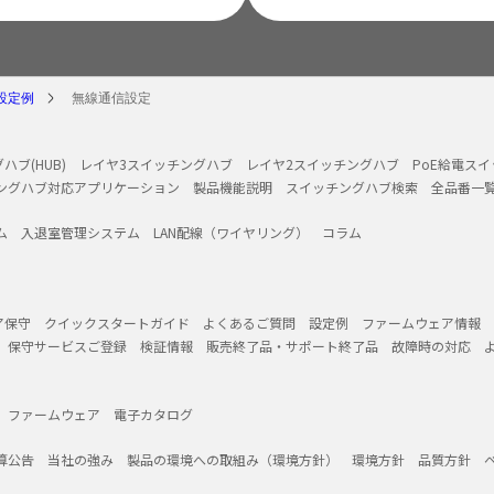
設定例
無線通信設定
ハブ(HUB)
レイヤ3スイッチングハブ
レイヤ2スイッチングハブ
PoE給電ス
ングハブ対応アプリケーション
製品機能説明
スイッチングハブ検索
全品番一
ム
入退室管理システム
LAN配線（ワイヤリング）
コラム
ア保守
クイックスタートガイド
よくあるご質問
設定例
ファームウェア情報
保守サービスご登録
検証情報
販売終了品・サポート終了品
故障時の対応
ファームウェア
電子カタログ
算公告
当社の強み
製品の環境への取組み（環境方針）
環境方針
品質方針