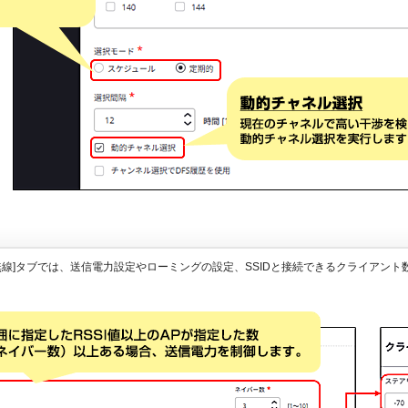
[WiFi無線]タブでは、送信電力設定やローミングの設定、SSIDと接続できるクライ