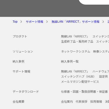
Top
サポート情報
無線LAN「AIRRECT」サポート情報
プロダクト
無線LAN「AIRRECT」
スイッチング
生産終了品・販売終了品
スイッチ
ソリューション
ネットワークシステム
映像システ
納入事例
納入事例一覧
サポート情報
無線LAN「AIRRECT」
ハードウェ
スイッチングハブ（HUB）
設定例
メールマガジン配信サービス
データダウンロード
仕様書・図面・取扱説明書・保証書
会社概要
会社案内
代表挨拶
採用情報
決