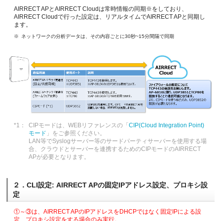
AIRRECT APとAIRRECT Cloudは常時情報の同期※をしており、
AIRRECT Cloudで行った設定は、リアルタイムでAIRRECT APと同期し
ます。
ネットワークの分析データは、その内容ごとに30秒~15分間隔で同期
CIPモードは、WEBリファレンスの「
CIP(Cloud Integration Point)
モード
」をご参照ください。
LAN等でSyslogサーバー等のサードパーティサーバーを使用する場
合、クラウドとサーバーを連携するためのCIPモードのAIRRECT
APが必要となります。
２．CLI設定: AIRRECT APの固定IPアドレス設定、プロキシ設
定
①～③は、AIRRECT APのIPアドレスをDHCPではなく固定IPによる設
定、プロキシ設定をする場合のみ実行。