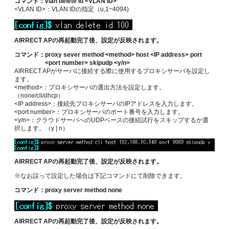
コマンド：
vlan delete id <VLAN ID>
<VLAN ID>：
VLAN IDの指定（u,1~4094)
AIRRECT APの再起動完了後、設定が反映されます。
コマンド：
proxy sever method <method> host <IP address> port
<port number> skipudp <y/n>
AIRRECT APがサーバに接続する際に使用するプロキシサーバを設定し
ます。
<method>：プロキシサーバの選出方法を設定します。
（none/cli/dhcp）
<IP address>：接続先プロキシサーバのIPアドレスを入力します。
<port number>：プロキシサーバのポート番号を入力します。
<y/n>：クラウドサーバへのUDPベースの接続試行をスキップするか選
択します。（y | n）
AIRRECT APの再起動完了後、設定が反映されます。
※なお誤って設定した場合は下記コマンドにて削除できます。
コマンド：
proxy server method none
AIRRECT APの再起動完了後、設定が反映されます。