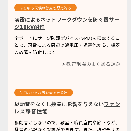
あらゆる天候の急変も想定済み
落雷によるネットワークダウンを防ぐ
雷サー
ジ10kV耐性
全ポートにサージ防護デバイス(SPD)を搭載するこ
とで、落雷による周辺の過電圧・過電流から、機器
の故障を防止します。
教育現場のよくある課題
使用される状況を考えた設計
駆動音をなくし授業に影響を与えない
ファン
レス静音性能
駆動音がしないので、教室・職員室内や廊下など、
騒音の心配なく設置ができます。また、埃やチリの