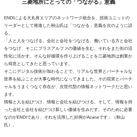
三菱地所にとっての「つながる」意義
ENDIによる大丸有エリアのネットワーク統合を、技術ユニットの
リーダーとして推進した秋山氏は「つながる」意義を次のように語
る。
「人と人をつなげる、会社と会社をつなげる、働いている方と会社
をつなげ、そこにプラスアルファの価値を生む。それをまた街の活
性化に活かす。そんな好循環を作り上げることを三菱地所は創業か
ら得意としてきたと思っています。
そこにデジタル技術が加わることで、リアルな世界とバーチャルな
世界を結ぶことが大事な時代になってきました。その現実とバーチ
ャルをうまくつなぐ存在が、次世代型の情報ネットワークだと思い
ます。
情報と人を結びつけ、情報と会社を結びつける。そして、情報を持
った会社と会社を結びつけ新しい価値を生みだす。そのために必要
なのがENDIであり、それを活用した好例がAcaneです」（秋山
氏）。