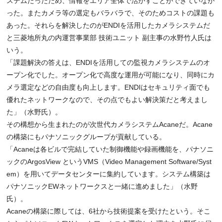
ステムだったため、情報をエリア全体で活かすことができていなか
った。またカメラ等の選定もバラバラで、そのためコストの課題も
あった。それらを解決したのがENDIを活用したカメラシステムだ
と三菱地所丸の内運営事業部 技術ユニット 副主事の水野竹人氏は
いう。
「課題解決の答えは、ENDIを活用しての監視カメラシステムのオ
ープン化でした。オープン化で高度な運用が可能になり、同時にカ
メラ選定などの自由度も向上します。ENDIはセキュリティ面でも
優れたネットワークなので、その点でもよい解決策だと考えまし
た」（水野氏）。
その構想から生まれたのが次世代カメラシステムAcaneだ。Acane
の構築にもパナソニックグループが貢献している。
「Acaneは各ビルで完結していた制御機能や録画機能を、パナソニ
ックのArgosView というVMS（Video Management Software/Syst
em）を用いてデータセンターに集約しています。システム構築は
パナソニックEWネットワークスと一緒に進めました」（水野
氏）。
Acaneの構築に際しては、6社から技術提案を受けたという。そこ