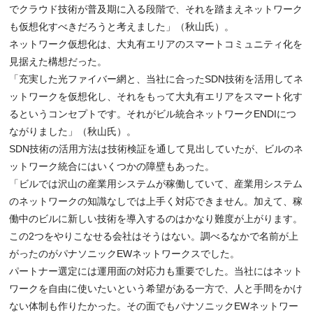
でクラウド技術が普及期に入る段階で、それを踏まえネットワーク
も仮想化すべきだろうと考えました」（秋山氏）。
ネットワーク仮想化は、大丸有エリアのスマートコミュニティ化を
見据えた構想だった。
「充実した光ファイバー網と、当社に合ったSDN技術を活用してネ
ットワークを仮想化し、それをもって大丸有エリアをスマート化す
るというコンセプトです。それがビル統合ネットワークENDIにつ
ながりました」（秋山氏）。
SDN技術の活用方法は技術検証を通して見出していたが、ビルのネ
ットワーク統合にはいくつかの障壁もあった。
「ビルでは沢山の産業用システムが稼働していて、産業用システム
のネットワークの知識なしでは上手く対応できません。加えて、稼
働中のビルに新しい技術を導入するのはかなり難度が上がります。
この2つをやりこなせる会社はそうはない。調べるなかで名前が上
がったのがパナソニックEWネットワークスでした。
パートナー選定には運用面の対応力も重要でした。当社にはネット
ワークを自由に使いたいという希望がある一方で、人と手間をかけ
ない体制も作りたかった。その面でもパナソニックEWネットワー