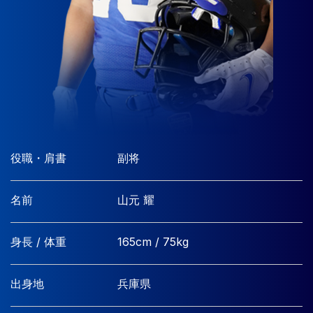
役職・肩書
副将
名前
山元 耀
身長 / 体重
165cm / 75kg
出身地
兵庫県