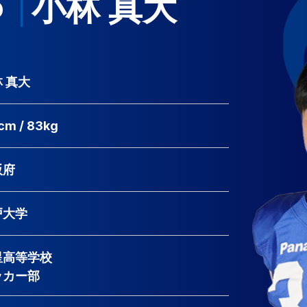
小林 真大
P
 真大
cm / 83kg
阪府
戸大学
星高等学校
ッカー部