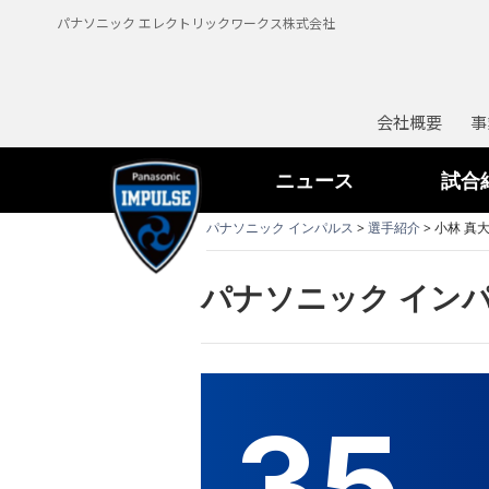
パナソニック エレクトリックワークス株式会社
会社概要
事
ニュース
試合
パナソニック インパルス
>
選手紹介
> 小林 真
パナソニック インパ
35