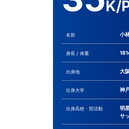
K/
小林
名前
181
身長 / 体重
大
出身地
神
出身大学
明
出身高校・
部活動
サ