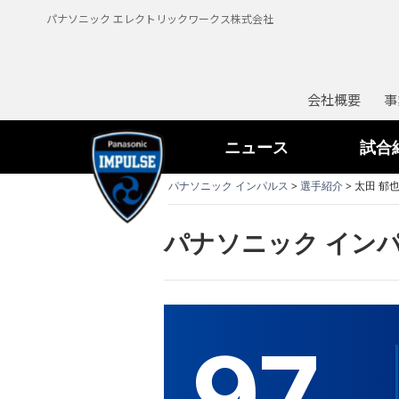
パナソニック エレクトリックワークス株式会社
会社概要
事
ニュース
試合
パナソニック インパルス
>
選手紹介
> 太田 郁
パナソニック インパ
97