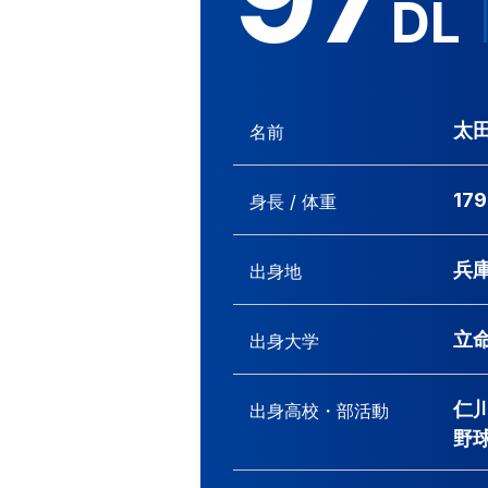
DL
太田
名前
179
身長 / 体重
兵
出身地
立
出身大学
仁
出身高校・
部活動
野