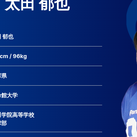
太田 郁也
 郁也
cm / 96kg
庫県
命館大学
川学院高等学校
球部