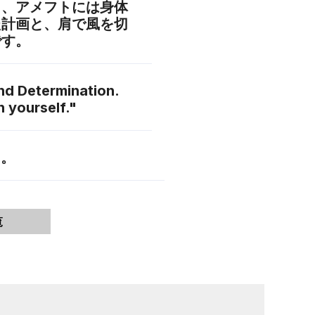
り、アメフトには身体
た計画と、肩で風を切
です。
and Determination.
n yourself."
く。
覧