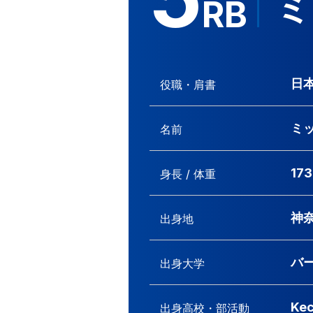
ミ
RB
日
役職・肩書
ミ
名前
173
身長 / 体重
神
出身地
バ
出身大学
Kec
出身高校・
部活動