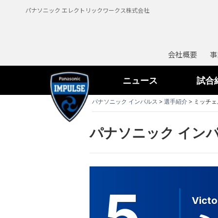
パナソニック エレクトリックワークス株式会社
会社概要
事
ニュース
試合
パナソニック インパルス
>
選手紹介
> ミッチ
パナソニック インパ
5
Victo