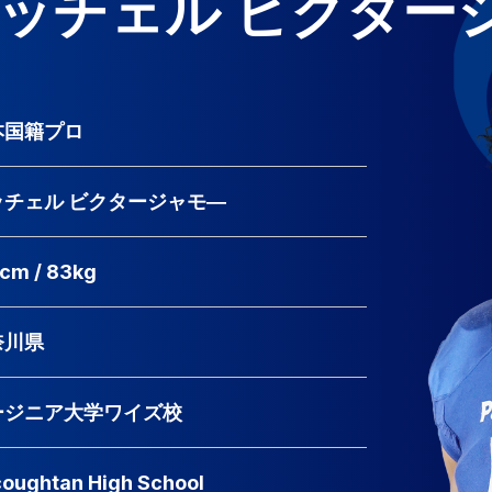
ッチェル ビクター
本国籍プロ
ッチェル ビクタージャモ―
cm / 83kg
奈川県
ージニア大学ワイズ校
oughtan High School