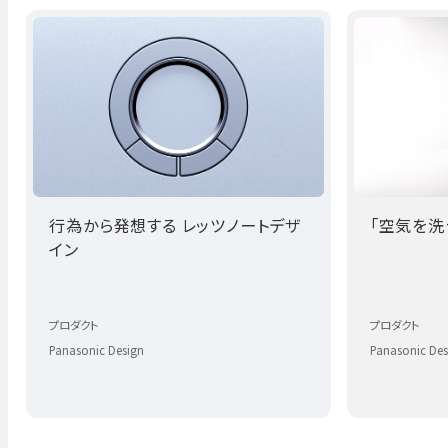
行為から発想する レッツノートデザ
「空気を洗う
イン
プロダクト
プロダクト
Panasonic Design
Panasonic Des